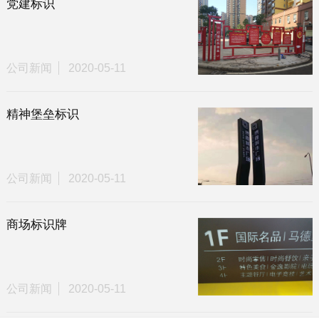
党建标识
公司新闻
2020-05-11
精神堡垒标识
公司新闻
2020-05-11
商场标识牌
公司新闻
2020-05-11